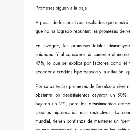
Promesas siguen a la baja
A pesar de los positivos resultados que mostró 
que no ha logrado repuntar: las promesas de ven
En Invegec, las promesas totales disminuye
unidades. Y al considerar únicamente el monto
47%, lo que se explica por factores como el m
acceder a créditos hipotecarios y la inflación, 
Por su parte, las promesas de Besalco a nivel 
obstante los desistimientos cayeron un 50%.
bajaron un 2%, pero los desistimientos crec
créditos hipotecarios más restrictivos. La co
mundial, tienen confianza de mantener un fuer
equipo profesional, y la confianza en las instituc