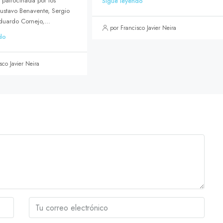
, patrocinada por los
Sigue leyendo
ustavo Benavente, Sergio
duardo Cornejo,...
por Francisco Javier Neira
do
sco Javier Neira