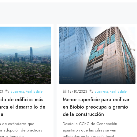
23
Business
,
Real Estate
13/10/2023
Business
,
Real Estate
a de edificios más
Menor superficie para edificar
rca el desarrollo de
en Biobío preocupa a gremio
ia
de la construcción
ón de estándares que
Desde la CChC de Concepción
a adopción de prácticas
apuntaron que las cifras se ven
ar el impacto...
reflejadas en la cesantía local,...