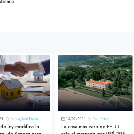
biliario
24
Banca
,
Real Estate
13/02/2024
Real Estate
de ley modifica la
La casa más cara de EE.UU.
ral de Bancos para
sale al mercado por US$ 295