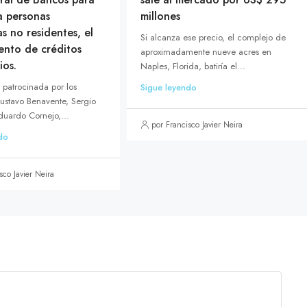
 a personas
millones
as no residentes, el
Si alcanza ese precio, el complejo de
ento de créditos
aproximadamente nueve acres en
ios.
Naples, Florida, batiría el...
, patrocinada por los
Sigue leyendo
ustavo Benavente, Sergio
duardo Cornejo,...
por Francisco Javier Neira
do
sco Javier Neira